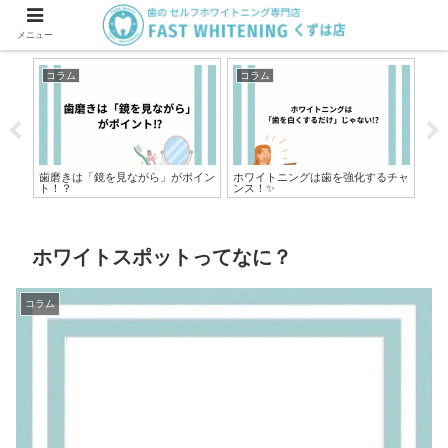
メニュー
コラム
コラム
コ
歯磨きは「鏡を見ながら」がポイン
ホワイトニングは歯を強化するチャ
実
ト！？
ンス！✨
ある
ホワイトスポットってなに？
コラム