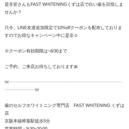
是非皆さんもFAST WHITENINGくずは店で白い歯を目指しま
せんか？
只今、
LINE
友達追加限定で
10%off
クーポンを配布しておりま
すのでお得なキャンペーン中に是非
☺️
※
クーポン有効期限は
~6/30
まで
ご予約、ご来店お待ちしております
🎀
୨୧
┈┈┈┈┈┈┈┈┈┈┈┈┈┈┈┈┈┈┈┈┈┈┈┈┈┈
┈┈┈┈┈┈┈
୨୧
歯のセルフホワイトニング専門店
FAST WHITENING
くずは
店
京阪本線樟葉駅徒歩
5
分
営業時間：
9:30~20:00