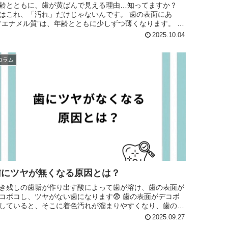
齢とともに、歯が黄ばんで見える理由…知ってますか？
はこれ、「汚れ」だけじゃないんです。 歯の表面にあ
“エナメル質”は、年齢とともに少しずつ薄くなります。 そ
下にある象牙質（やや黄色）が透けてくることで、 自然
2025.10.04
..
コラム
歯にツヤが無くなる原因とは？
き残しの歯垢が作り出す酸によって歯が溶け、歯の表面が
コボコし、ツヤがない歯になります😨 歯の表面がデコボ
していると、そこに着色汚れが溜まりやすくなり、歯の黄
ばみの原因にもなります、、 当店の...
2025.09.27