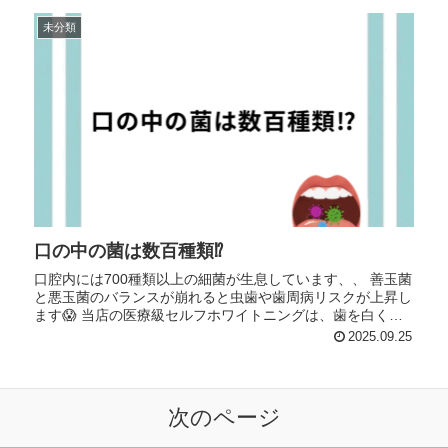
未分類
口の中の菌は数百種類⁉︎
口腔内には700種類以上の細菌が生息しています、、 善玉菌
と悪玉菌のバランスが崩れると虫歯や歯周病リスクが上昇し
ます😱 当店の医療級セルフホワイトニングは、歯を白くす
るだけではなく歯周病予防、虫歯予防、口臭予...
2025.09.25
次のページ