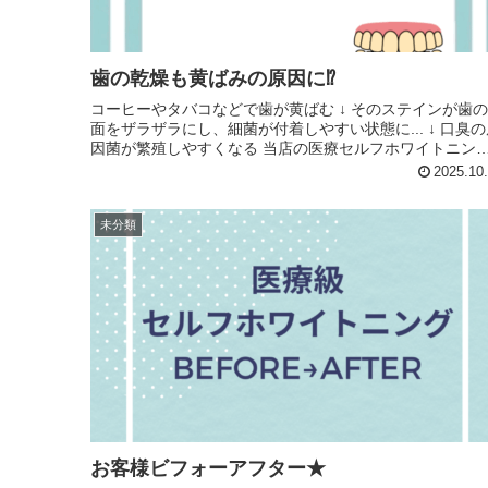
歯の乾燥も黄ばみの原因に⁉️
コーヒーやタバコなどで歯が黄ばむ ↓ そのステインが歯
面をザラザラにし、細菌が付着しやすい状態に... ↓ 口臭の
因菌が繁殖しやすくなる 当店の医療セルフホワイトニング
は、歯を白くするだけではなく口臭予防、虫歯予...
2025.10
未分類
お客様ビフォーアフター★