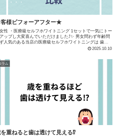
お客様ビフォーアフター★
女性 ・医療級セルフホワイトニング 1セットで一気にトー
アップし大変喜んでいただけました⤴️✨ 男女問わず年齢問
ず人気のある当店の医療級セルフホワイトニングは 歯科
師処方...
2025.10.10
コラム
歳を重ねると歯は透けて見える⁉︎