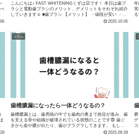
こんにちは♪ FAST WHITENINGくずは店です！ 本日は歯ブ
年
ラシと電動歯ブラシのメリット、デメリットをそれぞれ紹介
実
.
していきます☺️ ■歯ブラシ 【メリット】 ・値段が安い ・
る
持...
の
.06
2025.10.05
と.
コラム
歯槽膿漏になったら一体どうなるの？
歯槽膿漏とは、歯周病の中でも歯肉の奥まで炎症が進み、歯
磨
ま
を支える骨や組織が破壊されている状態のことです😨 歯ぐ
デ
きから血や膿が出たり、歯がグラグラしてきます。 もし、
コ
そのまま症状が進行してしまうと、歯が抜け落...
.29
2025.09.28