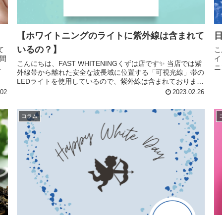
【ホワイトニングのライトに紫外線は含まれて
いるの？】
こ
間
イ
こんにちは、FAST WHITENINGくずは店です✨ 当店では紫
ニ
外線帯から離れた安全な波長域に位置する「可視光線」帯の
と
LEDライトを使用しているので、紫外線は含まれておりませ
ん❕ LEDを使用してい...
.02
2023.02.26
コラム