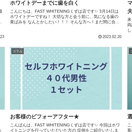
ホワイトデーまでに歯を白く
こんにちは、FAST WHITENINGくずは店です✨ 3月14日は
ホワイトデーですね！ 大切な方と会う前に、気になる歯の
来
ン
黄ばみを なんとかしたい！！！ そんな方へ！まだ間に合い
両
ます💖 ...
しく思い
か
.23
2023.02.20
コラム
お客様のビフォーアフター★
こんばんは、FAST WHITENINGくずは店です✨ 今回はホワ
こ
イトニングを行っていただいた方の 症例をご紹介いたしま
客