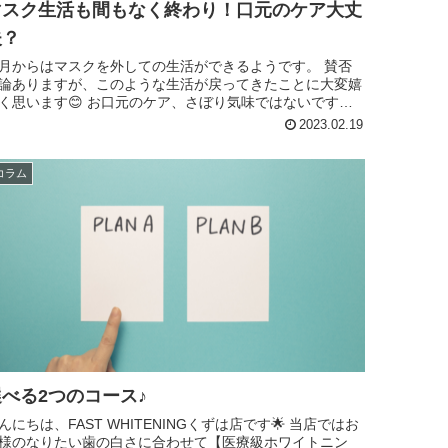
マスク生活も間もなく終わり！口元のケア大丈
夫？
月からはマスクを外しての生活ができるようです。 賛否
論ありますが、このような生活が戻ってきたことに大変嬉
ます😊 お口元のケア、さぼり気味ではないです
？ マスクを外したら笑顔に自信がない、、なんてことが...
2023.02.19
コラム
選べる2つのコース♪
んにちは、FAST WHITENINGくずは店です🌟 当店ではお
様のなりたい歯の白さに合わせて【医療級ホワイトニン