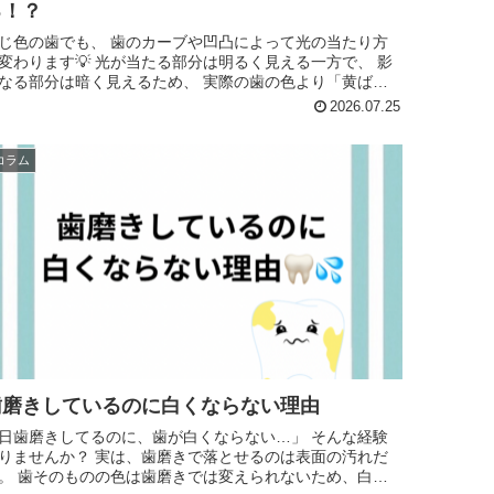
る！？
じ色の歯でも、 歯のカーブや凹凸によって光の当たり方
ます💡 光が当たる部分は明るく見える一方で、 影
なる部分は暗く見えるため、 実際の歯の色より「黄ばん
見える」ことも&#x1f633...
2026.07.25
コラム
歯磨きしているのに白くならない理由
日歯磨きしてるのに、歯が白くならない…」 そんな経験
んか？ 実は、歯磨きで落とせるのは表面の汚れだ
きでは変えられないため、白く