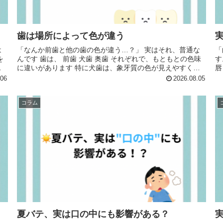
歯は場所によって色が違う
は
「なんか前歯と他の歯の色が違う…？」 実はそれ、普通な
「
んです 歯は、 前歯 犬歯 奥歯 それぞれで、もともとの色味
す。 肌の色に合わせて似合
に違いがあります 特に犬歯は、象牙質の色が見えやすく、
唇
前歯より黄色っぽく見えることも ...
.06
2026.08.05
コラム
夏バテ、実は口の中にも影響がある？