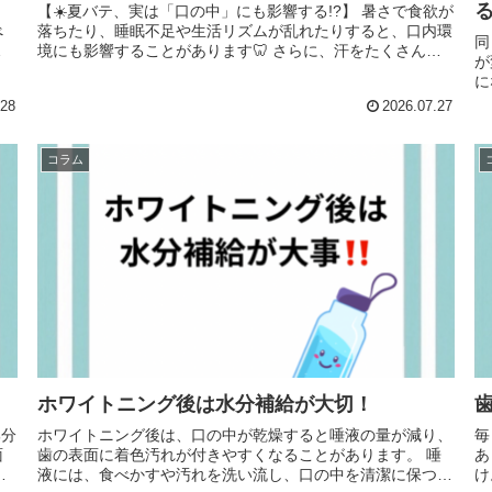
【☀️夏バテ、実は「口の中」にも影響する!?】 暑さで食欲が
落ちたり、睡眠不足や生活リズムが乱れたりすると、口内環
同
境にも影響することがあります🦷 さらに、汗をたくさんか
が変わり
く夏は口...
に
で
.28
2026.07.27
コラム
ホワイトニング後は水分補給が大切！
ホワイトニング後は、口の中が乾燥すると唾液の量が減り、
毎
歯の表面に着色汚れが付きやすくなることがあります。 唾
ありませ
液には、食べかすや汚れを洗い流し、口の中を清潔に保つ働
け。 歯そのものの色は歯磨