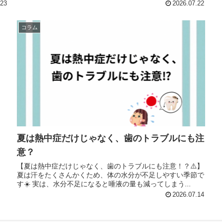
きがあります。そのため、水分をしっかり摂って口の中の潤
.23
2026.07.22
い...
コラム
夏は熱中症だけじゃなく、歯のトラブルにも注
意？
【夏は熱中症だけじゃなく、歯のトラブルにも注意！？⚠️】
夏は汗をたくさんかくため、体の水分が不足しやすい季節で
す☀️ 実は、水分不足になると唾液の量も減ってしまう...
2026.07.14