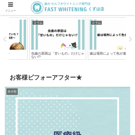
メニュー
コラム
コラム
コ
虫歯の原因は「甘いもの」だけじゃ
歯は場所によって色が違う
歯
ない!?
ト
お客様ビフォーアフター★
未分類