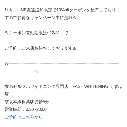
只今、
LINE
友達追加限定で
10%off
クーポンを配布しておりま
すのでお得なキャンペーン中に是非
☺️
※
クーポン有効期限は
~12/31
まで
ご予約、ご来店お待ちしております
🎀
୨୧
┈┈┈┈┈┈┈┈┈┈┈┈┈┈┈┈┈┈┈┈┈┈┈┈┈┈
┈┈┈┈┈┈┈
୨୧
歯のセルフホワイトニング専門店
FAST WHITENING
くずは
店
京阪本線樟葉駅徒歩
5
分
営業時間：
9:30~20:00
ご予約はこちらから