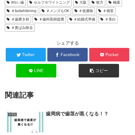
#白い歯
セルフホワイトニング
大阪
枚方
楠葉
＃fastwhitening
＃メンズもOK
＃低価格
＃個室
＃歯磨き粉
＃歯科医師提携
＃結婚式準備
＃美白
＃黄ばみ除去
シェアする
Twitter
Facebook
Pocket
LINE
コピー
関連記事
歯周病で歯茎が黒くなる！？
コラム