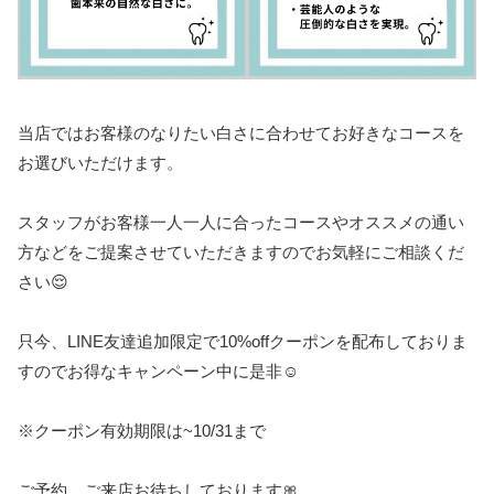
当店ではお客様のなりたい白さに合わせてお好きなコースを
お選びいただけます。
スタッフがお客様一人一人に合ったコースやオススメの通い
方などをご提案させていただきますのでお気軽にご相談くだ
さい😌
只今、
LINE
友達追加限定で
10%off
クーポンを配布しておりま
すのでお得なキャンペーン中に是非
☺️
※
クーポン有効期限は
~10/31
まで
ご予約、ご来店お待ちしております
🎀