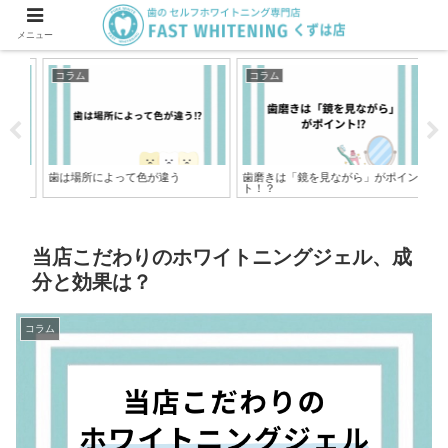
メニュー
コラム
コラム
コ
じゃ
歯は場所によって色が違う
歯磨きは「鏡を見ながら」がポイン
ホ
ト！？
ンス
当店こだわりのホワイトニングジェル、成
分と効果は？
コラム