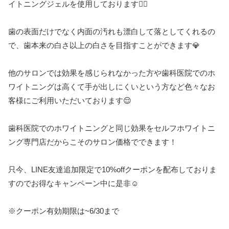
イトニングジェルを使用しております👩‍⚕️
歯の表面だけでなく内面の汚れも漂白して落としてくれるの
で、歯本来の白さ以上の白さを目指すことができます💎
他のサロンでは効果を感じられなかった方や歯科医院でのホ
ワイトニングは高くて手が出しにくいという方など色々なお
客様にご利用いただいております😌
歯科医院でのホワイトニングと同じ効果をセルフホワイトニ
ング専門店だからこそのサロン価格でできます！
只今、
LINE
友達追加限定で
10%off
クーポンを配布しておりま
すのでお得なキャンペーン中に是非
☺️
※
クーポン有効期限は
~6/30
まで