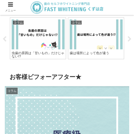
メニュー
コラム
コラム
コ
虫歯の原因は「甘いもの」だけじゃ
歯は場所によって色が違う
歯
ない!?
ト
お客様ビフォーアフター★
コラム