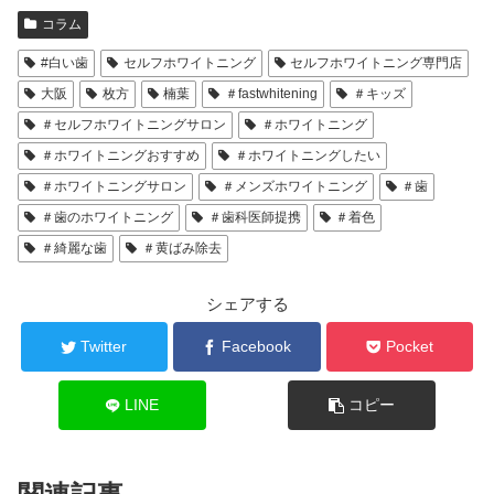
コラム
#白い歯
セルフホワイトニング
セルフホワイトニング専門店
大阪
枚方
楠葉
＃fastwhitening
＃キッズ
＃セルフホワイトニングサロン
＃ホワイトニング
＃ホワイトニングおすすめ
＃ホワイトニングしたい
＃ホワイトニングサロン
＃メンズホワイトニング
＃歯
＃歯のホワイトニング
＃歯科医師提携
＃着色
＃綺麗な歯
＃黄ばみ除去
シェアする
Twitter
Facebook
Pocket
LINE
コピー