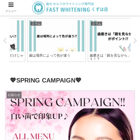
メニュー
コラム
コラム
コ
じゃ
歯は場所によって色が違う
歯磨きは「鏡を見ながら」がポイン
ホ
ト！？
ンス
💖SPRING CAMPAIGN💖
お知らせ