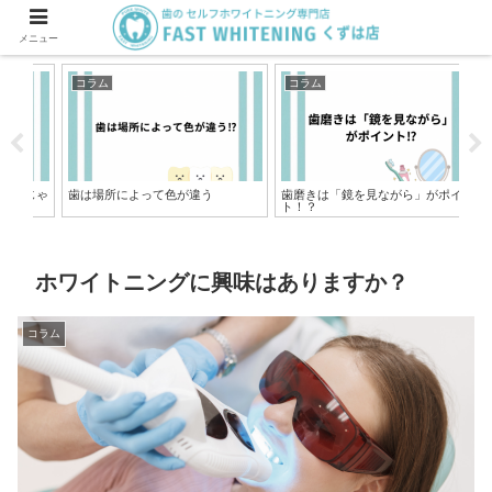
メニュー
コラム
コラム
コ
じゃ
歯は場所によって色が違う
歯磨きは「鏡を見ながら」がポイン
ホ
ト！？
ンス
ホワイトニングに興味はありますか？
コラム