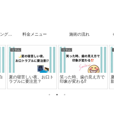
ングと
料金メニュー
施術の流れ
コラム
コラム
白
夏の寝苦しい夜、お口ト
笑った時、歯の見え方で
ラブルに要注意？
印象が変わる⁉️