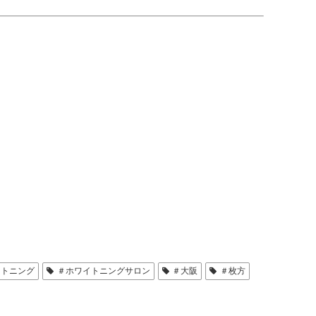
イトニング
＃ホワイトニングサロン
＃大阪
＃枚方