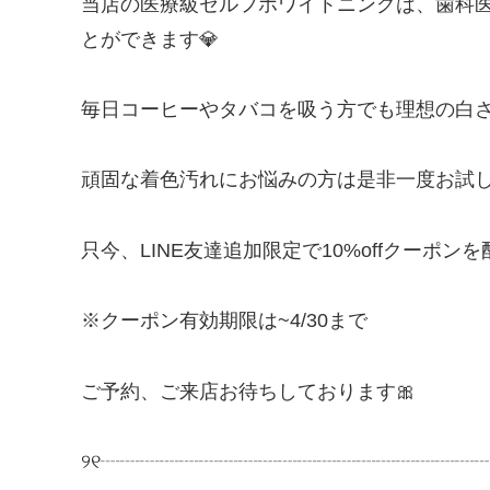
当店の医療級セルフホワイトニングは、歯科
とができます💎
毎日コーヒーやタバコを吸う方でも理想の白さ
頑固な着色汚れにお悩みの方は是非一度お試し
只今、LINE友達追加限定で10%offクーポ
※クーポン有効期限は~4/30まで
ご予約、ご来店お待ちしております🎀
୨୧┈┈┈┈┈┈┈┈┈┈┈┈┈┈┈┈┈┈┈