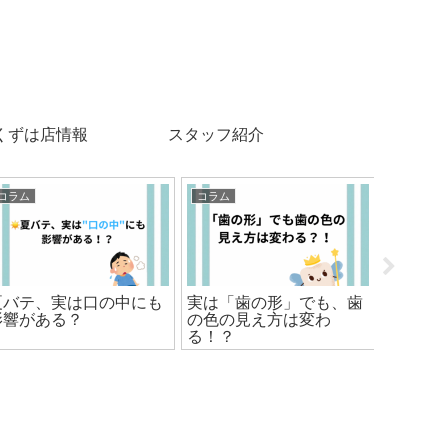
くずは店情報
スタッフ紹介
コラム
コラム
お知らせ
夏バテ、実は口の中にも
実は「歯の形」でも、歯
🎐クー
影響がある？
の色の見え方は変わ
９日🎐
る！？