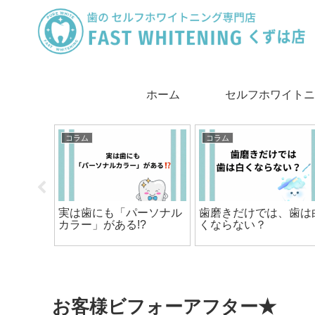
ホーム
セルフホワイトニ
は
コラム
コラム
は歯を強
実は歯にも「パーソナル
歯磨きだけでは、歯は
！✨
カラー」がある!?
くならない？
お客様ビフォーアフター★