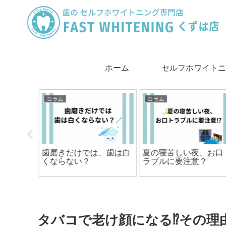
ホーム
セルフホワイトニ
は
コラム
コラム
、歯は白
夏の寝苦しい夜、お口ト
笑った時、歯の見え方
ラブルに要注意？
印象が変わる⁉️
タバコで老け顔になる⁉︎その理