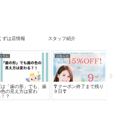
くずは店情報
スタッフ紹介
お知らせ
コラム
コラム
🎐クーポン終了まで残り
歯の白い斑点、実は初期
ホワイ
日🎐
虫歯かも？
補給が