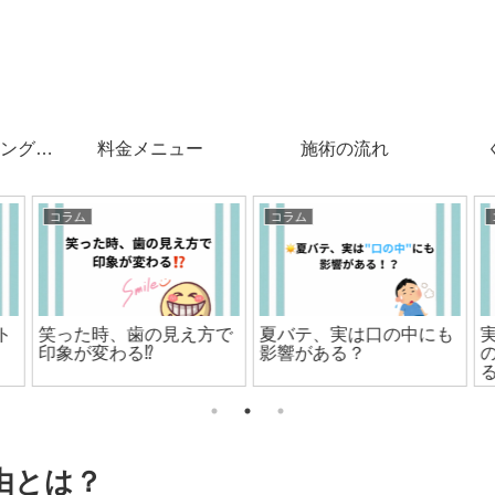
ングと
料金メニュー
施術の流れ
コラム
コラム
で
夏バテ、実は口の中にも
実は「歯の形」でも、歯
影響がある？
の色の見え方は変わ
９
る！？
由とは？