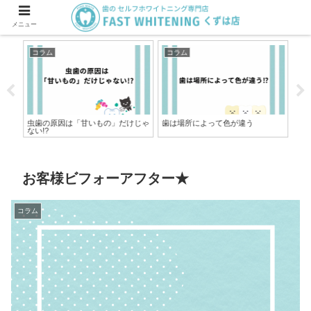
メニュー
コラム
コラム
コ
虫歯の原因は「甘いもの」だけじゃ
歯は場所によって色が違う
歯
ない!?
ト
お客様ビフォーアフター★
コラム