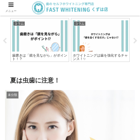
メニュー
コラム
コラム
コ
歯磨きは「鏡を見ながら」がポイン
ホワイトニングは歯を強化するチャ
実
ト！？
ンス！✨
ある
夏は虫歯に注意！
未分類