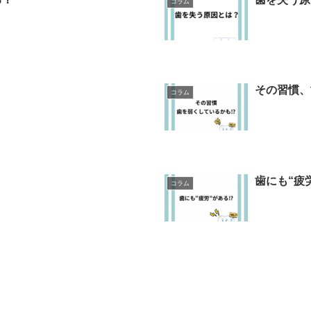
コラム
その習慣、
コラム
歯にも“疲
コラム