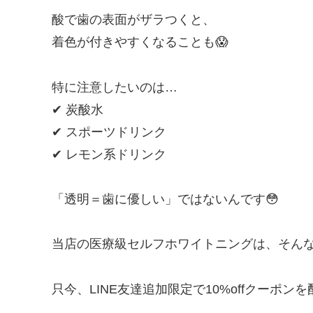
酸で歯の表面がザラつくと、
着色が付きやすくなることも😱
特に注意したいのは…
✔ 炭酸水
✔ スポーツドリンク
✔ レモン系ドリンク
「透明＝歯に優しい」ではないんです😳
当店の医療級セルフホワイトニングは、そんな
只今、
LINE
友達追加限定で
10%off
クーポンを