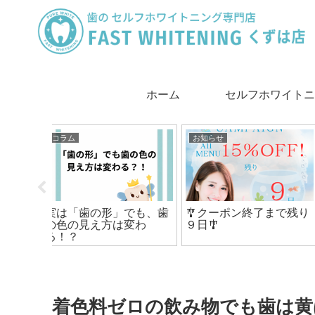
ホーム
セルフホワイトニ
は
コラム
コラム
了まで残り
歯の白い斑点、実は初期
ホワイトニング後は水
虫歯かも？
補給が大切！
着色料ゼロの飲み物でも歯は黄