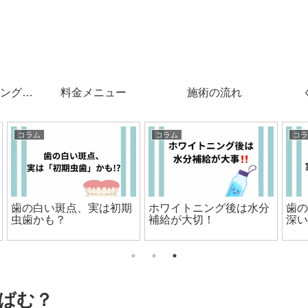
ングと
料金メニュー
施術の流れ
コラム
コラム
分
歯の溝、実は想像以上に
「歯の黄ばみ＝汚れ」じ
深い？
ゃない！？
ばむ？