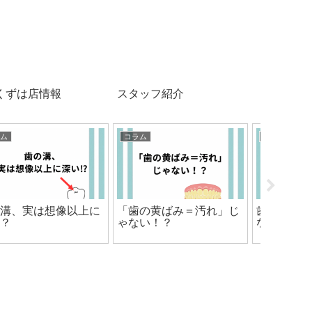
くずは店情報
スタッフ紹介
コラム
コラム
コラム
歯磨きしているのに白く
電子タバコでも歯は黄ば
~ホワイ
ならない理由
む？