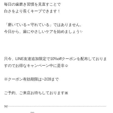
毎日の歯磨き習慣を見直すことで
白さをより長くキープできます！
「磨いている＝守れている」ではありません。
今日から、歯にやさしいケアを始めましょう✨
只今、
LINE
友達追加限定で
10%off
クーポンを配布しておりま
すのでお得なキャンペーン中に是非
☺️
※
クーポン有効期限は
~2/28
まで
ご予約、ご来店お待ちしております
🎀
୨୧
┈┈┈┈┈┈┈┈┈┈┈┈┈┈┈┈┈┈┈┈┈┈┈┈┈┈