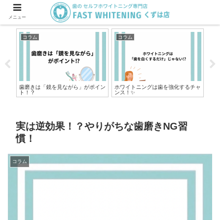
メニュー
コラム
コラム
コ
歯磨きは「鏡を見ながら」がポイン
ホワイトニングは歯を強化するチャ
実
ト！？
ンス！✨
ある
実は逆効果！？やりがちな歯磨きNG習
慣！
コラム