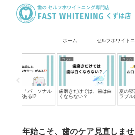
ホーム
セルフホワイトニ
は
コラム
コラム
ーソナル
歯磨きだけでは、歯は白
夏の寝苦しい夜、お口
?
くならない？
ラブルに要注意？
年始こそ、歯のケア見直しませ