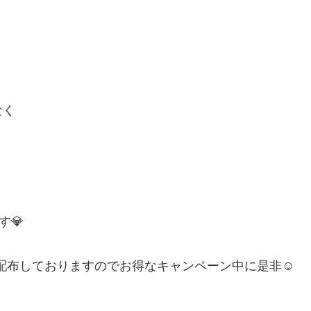
なく
す💎
配布しておりますのでお得なキャンペーン中に是非
☺️