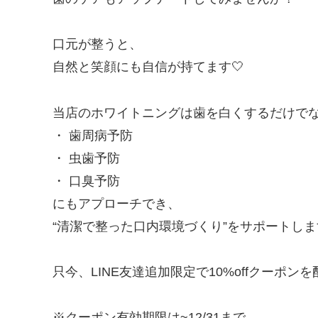
口元が整うと、
自然と笑顔にも自信が持てます🤍
当店のホワイトニングは歯を白くするだけで
・ 歯周病予防
・ 虫歯予防
・ 口臭予防
にもアプローチでき、
“清潔で整った口内環境づくり”をサポートしま
只今、
LINE
友達追加限定で
10%off
クーポンを
※
クーポン有効期限は
~12/31
まで