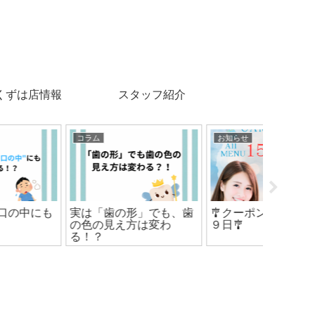
くずは店情報
スタッフ紹介
コラム
お知らせ
コラム
実は「歯の形」でも、歯
🎐クーポン終了まで残り
歯の白
の色の見え方は変わ
９日🎐
虫歯か
る！？