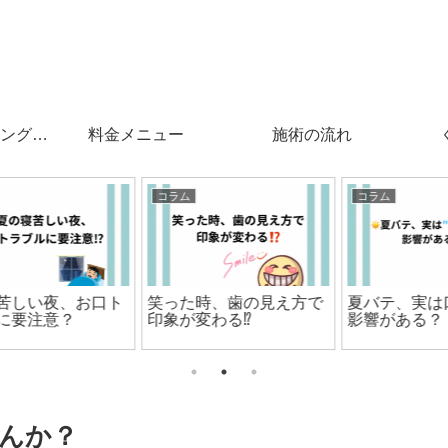
ングと
料金メニュー
施術の流れ
コラム
コラム
ト
笑った時、歯の見え方で
夏バテ、実は口の中にも
印象が変わる⁉️
影響がある？
んか？