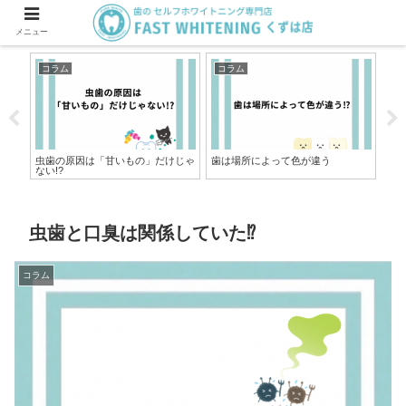
メニュー
コラム
コラム
コ
虫歯の原因は「甘いもの」だけじゃ
歯は場所によって色が違う
歯
ない!?
ト
虫歯と口臭は関係していた⁉︎
コラム