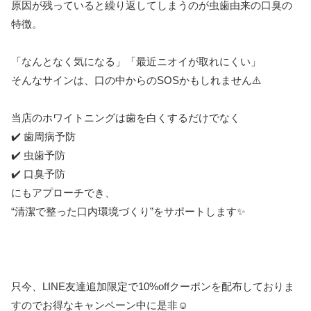
原因が残っていると繰り返してしまうのが虫歯由来の口臭の
特徴。
「なんとなく気になる」「最近ニオイが取れにくい」
そんなサインは、口の中からのSOSかもしれません⚠️
当店のホワイトニングは歯を白くするだけでなく
✔️ 歯周病予防
✔️ 虫歯予防
✔️ 口臭予防
にもアプローチでき、
“清潔で整った口内環境づくり”をサポートします✨
只今、
LINE
友達追加限定で
10%off
クーポンを配布しておりま
すのでお得なキャンペーン中に是非
☺️