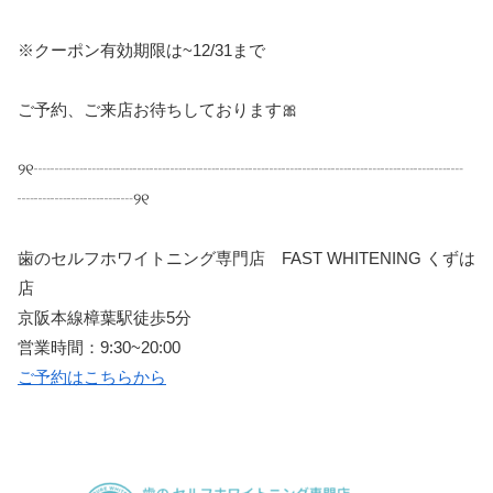
※
クーポン有効期限は
~12/31
まで
ご予約、ご来店お待ちしております
🎀
୨୧
┈┈┈┈┈┈┈┈┈┈┈┈┈┈┈┈┈┈┈┈┈┈┈┈┈┈
┈┈┈┈┈┈┈
୨୧
歯のセルフホワイトニング専門店
FAST WHITENING
くずは
店
京阪本線樟葉駅徒歩
5
分
営業時間：
9:30~20:00
ご予約はこちらから