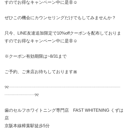
すのでお得なキャンペーン中に是非
☺️
ぜひこの機会にカウンセリングだけでもしてみませんか？
只今、
LINE
友達追加限定で
10%off
クーポンを配布しておりま
すのでお得なキャンペーン中に是非
☺️
※
クーポン有効期限は
~8/31
まで
ご予約、ご来店お待ちしております
🎀
୨୧
┈┈┈┈┈┈┈┈┈┈┈┈┈┈┈┈┈┈┈┈┈┈┈┈┈┈
┈┈┈┈┈┈┈
୨୧
歯のセルフホワイトニング専門店
FAST WHITENING
くずは
店
京阪本線樟葉駅徒歩
5
分