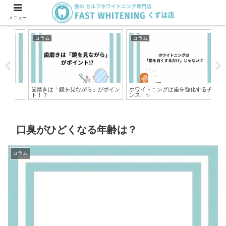
メニュー
コラム
コラム
コ
歯磨きは「鏡を見ながら」がポイン
ホワイトニングは歯を強化するチャ
実
ト！？
ンス！✨
ある
口臭がひどくなる年齢は？
コラム