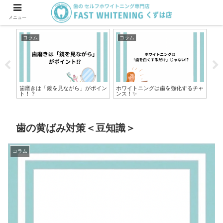
メニュー
コラム
コラム
コ
歯磨きは「鏡を見ながら」がポイン
ホワイトニングは歯を強化するチャ
実
ト！？
ンス！✨
ある
歯の黄ばみ対策＜豆知識＞
コラム