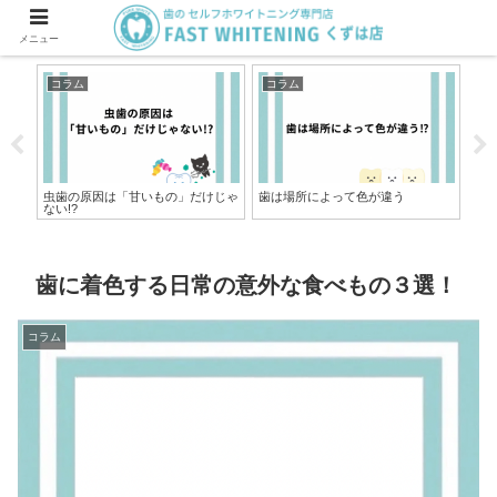
メニュー
コラム
コラム
コ
虫歯の原因は「甘いもの」だけじゃ
歯は場所によって色が違う
歯
ない!?
ト
歯に着色する日常の意外な食べもの３選！
コラム