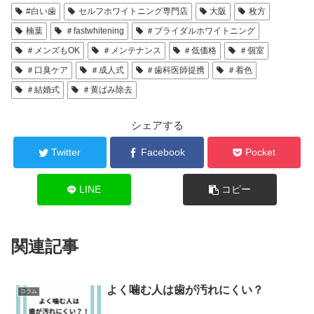
#白い歯
セルフホワイトニング専門店
大阪
枚方
楠葉
＃fastwhitening
＃ブライダルホワイトニング
＃メンズもOK
＃メンテナンス
＃低価格
＃個室
＃口臭ケア
＃成人式
＃歯科医師提携
＃着色
＃結婚式
＃黄ばみ除去
シェアする
Twitter
Facebook
Pocket
LINE
コピー
関連記事
よく噛む人は歯が汚れにくい？
コラム