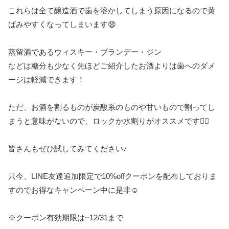
これらは全て醸造酒で歯を溶かしてしまう原因になるので黄
ばみやすくなってしまいます😧
蒸留酒であるウィスキー・ブランデー・ジン
などは糖分も少なく先ほどご紹介したお酒よりは歯へのダメ
ージは軽減できます！
ただ、お酒を割るものが炭酸系のものや甘いもので割ってし
まうと意味がないので、ロックか水割りがオススメです💁‍♀️
皆さんもぜひ試してみてください♪
只今、
LINE
友達追加限定で
10%off
クーポンを配布しておりま
すのでお得なキャンペーン中に是非
☺️
※
クーポン有効期限は
~12/31
まで