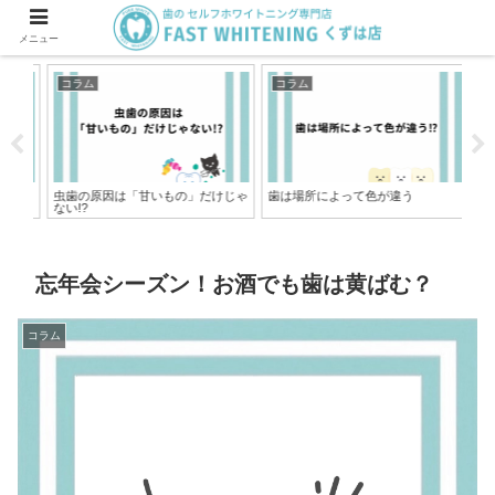
メニュー
コラム
コラム
コ
虫歯の原因は「甘いもの」だけじゃ
歯は場所によって色が違う
歯
ない!?
ト
忘年会シーズン！お酒でも歯は黄ばむ？
コラム