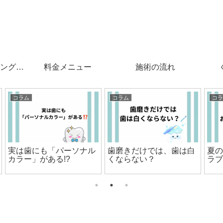
ングと
料金メニュー
施術の流れ
コラム
コラム
白
夏の寝苦しい夜、お口ト
笑った時、歯の見え方で
ラブルに要注意？
印象が変わる⁉️