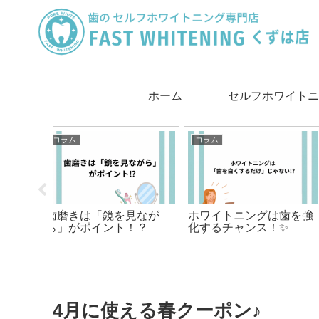
ホーム
セルフホワイトニ
は
コラム
コラム
は歯を強
実は歯にも「パーソナル
歯磨きだけでは、歯は
！✨
カラー」がある!?
くならない？
4月に使える春クーポン♪