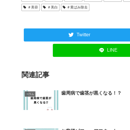
＃美容
＃美白
＃黄ばみ除去
Twitter
LINE
関連記事
歯周病で歯茎が黒くなる！？
コラム