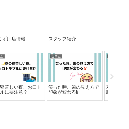
くずは店情報
スタッフ紹介
コラム
コラム
お知らせ
夏バテ、実は口の中にも
実は「歯の形」でも、歯
🎐クー
影響がある？
の色の見え方は変わ
９日🎐
る！？